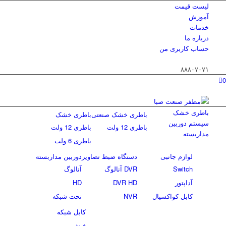
لیست قیمت
آموزش
خدمات
درباره ما
حساب كاربری من
۸۸۸۰۷۰۷۱
0
باطری خشک
باطری خشک صنعتی
باطری خشک
سیستم دوربین
باطری 12 ولت
باطری 12 ولت
مداربسته
باطری 6 ولت
لوازم جانبی
دستگاه ضبط تصاویر
دوربین مداربسته
Switch
DVR آنالوگ
آنالوگ
آداپتور
DVR HD
HD
کابل کواکسیال
NVR
تحت شبکه
کابل شبکه
فیش