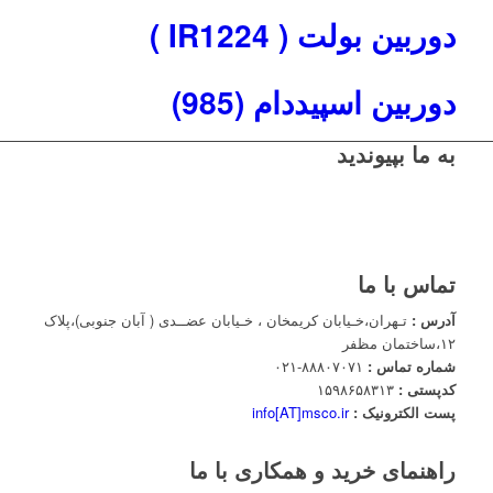
دوربین بولت ( IR1224 )
دوربین اسپیددام (985)
به ما بپیوندید
تماس با ما
آدرس :
تـهران،خـیابان کریمخان ، خـیابان عضــدی ( آبان جنوبی)،پلاک
۱۲،ساختمان مظفر
شماره تماس :
۸۸۸۰۷۰۷۱-۰۲۱
کدپستی :
۱۵۹۸۶۵۸۳۱۳
پست الکترونیک :
info[AT]msco.ir
راهنمای خرید و همکاری با ما