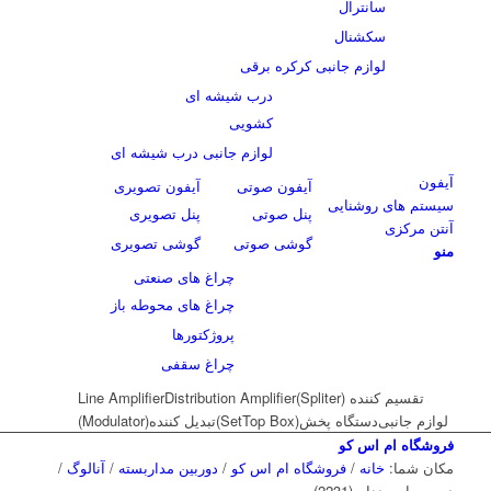
سانترال
سکشنال
لوازم جانبی کرکره برقی
درب شیشه ای
کشویی
لوازم جانبی درب شیشه ای
آیفون
آیفون صوتی
آیفون تصویری
سیستم های روشنایی
پنل صوتی
پنل تصویری
آنتن مرکزی
گوشی صوتی
گوشی تصویری
منو
چراغ های صنعتی
چراغ های محوطه باز
پروژکتورها
چراغ سقفی
تقسیم کننده (Spliter)
Distribution Amplifier
Line Amplifier
لوازم جانبی
دستگاه پخش(SetTop Box)
تبدیل کننده(Modulator)
فروشگاه ام اس کو
مکان شما:
خانه
/
فروشگاه ام اس کو
/
دوربین مداربسته
/
آنالوگ
/
دوربین اسپیددام (2231)