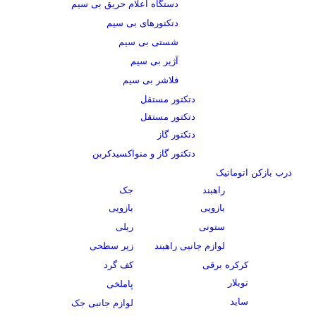
دستگاه اعلام حریق بی سیم
دتکتورهای بی سیم
شستی بی سیم
آژیر بی سیم
فلاشر بی سیم
دتکتور مستقل
دتکتور مستقل
دتکتور گاز
دتکتور گاز و منواکسیدکربن
درب بازکن اتوماتیک
راهبند
جک
بازویی
بازویی
ستونی
ریلی
لوازم جانبی راهبند
زیر سطحی
کرکره برقی
کف گرد
توبلار
پاملخی
ساید
لوازم جانبی جک