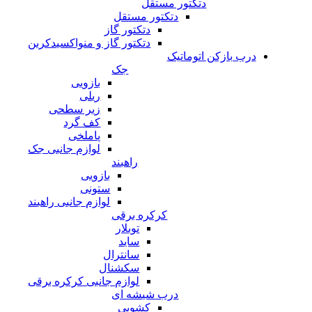
دتکتور مستقل
دتکتور مستقل
دتکتور گاز
دتکتور گاز و منواکسیدکربن
درب بازکن اتوماتیک
جک
بازویی
ریلی
زیر سطحی
کف گرد
پاملخی
لوازم جانبی جک
راهبند
بازویی
ستونی
لوازم جانبی راهبند
کرکره برقی
توبلار
ساید
سانترال
سکشنال
لوازم جانبی کرکره برقی
درب شیشه ای
کشویی