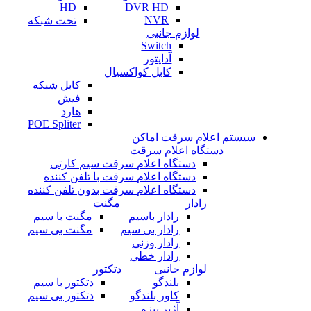
HD
DVR HD
NVR
تحت شبکه
لوازم جانبی
Switch
آداپتور
کابل کواکسیال
کابل شبکه
فیش
هارد
POE Spliter
سیستم اعلام سرقت اماکن
دستگاه اعلام سرقت
دستگاه اعلام سرقت سیم کارتی
دستگاه اعلام سرقت با تلفن کننده
دستگاه اعلام سرقت بدون تلفن کننده
رادار
مگنت
رادار باسیم
مگنت با سیم
رادار بی سیم
مگنت بی سیم
رادار وزنی
رادار خطی
لوازم جانبی
دتکتور
بلندگو
دتکتور با سیم
کاور بلندگو
دتکتور بی سیم
آژیر پیزو