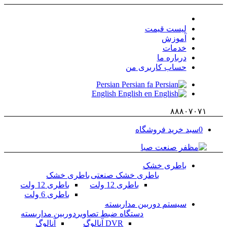
لیست قیمت
آموزش
خدمات
درباره ما
حساب كاربری من
Persian
Persian
fa
English
English
en
۸۸۸۰۷۰۷۱
0
سبد خرید فروشگاه
باطری خشک
باطری خشک صنعتی
باطری خشک
باطری 12 ولت
باطری 12 ولت
باطری 6 ولت
سیستم دوربین مداربسته
دستگاه ضبط تصاویر
دوربین مداربسته
DVR آنالوگ
آنالوگ