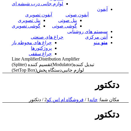
لوازم جانبی درب شیشه ای
آیفون
آیفون صوتی
آیفون تصویری
پنل صوتی
پنل تصویری
گوشی صوتی
گوشی تصویری
سیستم های روشنایی
آنتن مرکزی
چراغ های صنعتی
منو
منو
چراغ های محوطه باز
پروژکتورها
چراغ سقفی
Line Amplifier
Distribution Amplifier
تبدیل کننده(Modulator)
تقسیم کننده (Spliter)
لوازم جانبی
دستگاه پخش(SetTop Box)
دتکتور
مکان شما:
خانه
1
/
فروشگاه ام اس کو
2
/
دتکتور
دتکتور