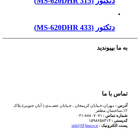
دتکتور (MS-620DHR 315)
دتکتور (MS-620DHR 433)
به ما بپیوندید
تماس با ما
آدرس :
تـهران،خـیابان کریمخان ، خـیابان عضــدی ( آبان جنوبی)،پلاک
۱۲،ساختمان مظفر
شماره تماس :
۸۸۸۰۷۰۷۱-۰۲۱
کدپستی :
۱۵۹۸۶۵۸۳۱۳
پست الکترونیک :
info[AT]msco.ir